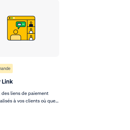
mande
 Link
 des liens de paiement
lisés à vos clients où que
yez et à tout moment.