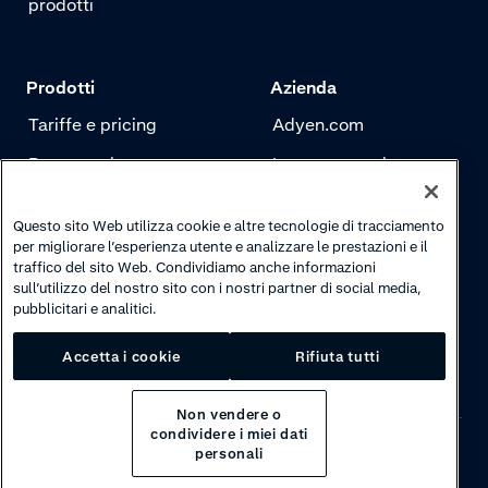
prodotti
Prodotti
Azienda
Tariffe e pricing
Adyen.com
Pagamenti
La nostra storia
Risk management
Newsletter
Questo sito Web utilizza cookie e altre tecnologie di tracciamento
Autenticazione
Carriere
per migliorare l’esperienza utente e analizzare le prestazioni e il
traffico del sito Web. Condividiamo anche informazioni
sull’utilizzo del nostro sito con i nostri partner di social media,
pubblicitari e analitici.
Accetta i cookie
Rifiuta tutti
Non vendere o
condividere i miei dati
personali
Privacy
·
Cookies
·
Disclaimer
·
© 2026 Adyen