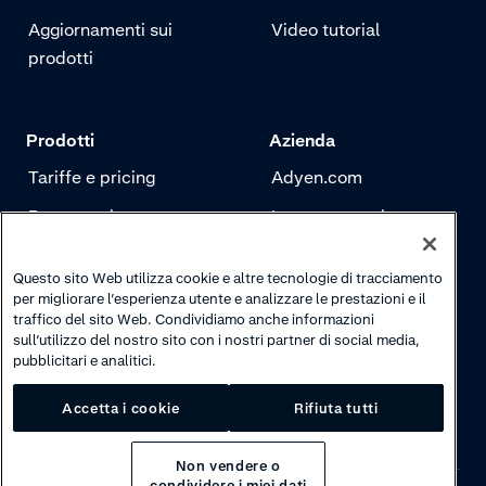
Aggiornamenti sui
Video tutorial
prodotti
Prodotti
Azienda
Tariffe e pricing
Adyen.com
Pagamenti
La nostra storia
Risk management
Newsletter
Questo sito Web utilizza cookie e altre tecnologie di tracciamento
Autenticazione
Carriere
per migliorare l’esperienza utente e analizzare le prestazioni e il
traffico del sito Web. Condividiamo anche informazioni
sull’utilizzo del nostro sito con i nostri partner di social media,
pubblicitari e analitici.
Accetta i cookie
Rifiuta tutti
Non vendere o
condividere i miei dati