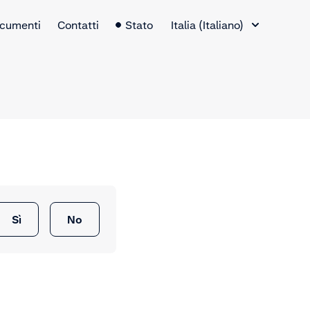
Selettore lingua
cumenti
Contatti
Stato
Italia (Italiano)
Sì
No