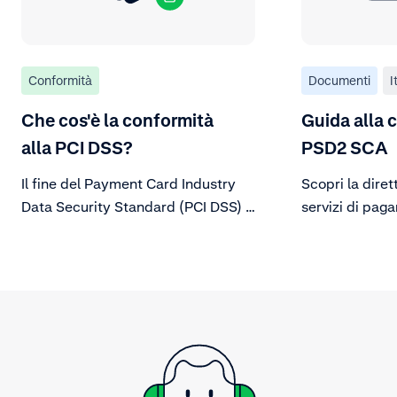
Conformità
Documenti
I
Che cos'è la conformità
Guida alla 
alla PCI DSS?
PSD2 SCA
Il fine del Payment Card Industry
Scopri la diret
Data Security Standard (PCI DSS) è
servizi di pag
proteggere i dati dei titolari di carta
un'autenticazio
da minacce in continua evoluzione
alla sicurezza dei dati.