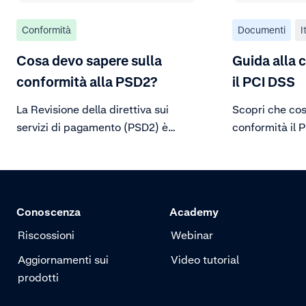
Conformità
Documenti
I
Cosa devo sapere sulla
Guida alla 
conformità alla PSD2?
il PCI DSS
La Revisione della direttiva sui
Scopri che cos
servizi di pagamento (PSD2) è
conformità il P
l’ultima versione di una normativa
europea che richiede
l’autenticazione forte del cliente
(SCA) per rendere più sicuri i
Conoscenza
Academy
pagamenti online nello Spazio
economico europeo (SEE).
Riscossioni
Webinar
Aggiornamenti sui
Video tutorial
prodotti