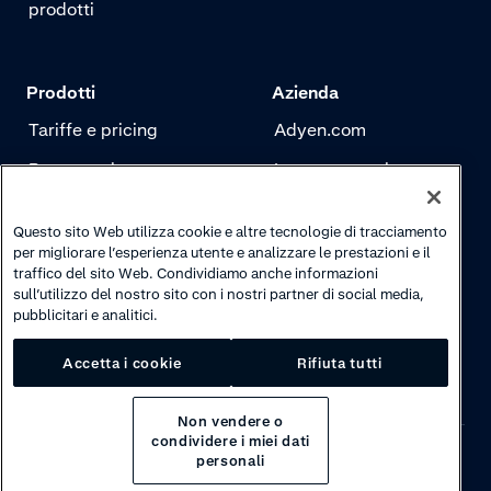
prodotti
Prodotti
Azienda
Tariffe e pricing
Adyen.com
Pagamenti
La nostra storia
Risk management
Newsletter
Questo sito Web utilizza cookie e altre tecnologie di tracciamento
Autenticazione
Carriere
per migliorare l’esperienza utente e analizzare le prestazioni e il
traffico del sito Web. Condividiamo anche informazioni
sull’utilizzo del nostro sito con i nostri partner di social media,
pubblicitari e analitici.
Accetta i cookie
Rifiuta tutti
Non vendere o
condividere i miei dati
personali
Privacy
·
Cookies
·
Disclaimer
·
© 2026 Adyen