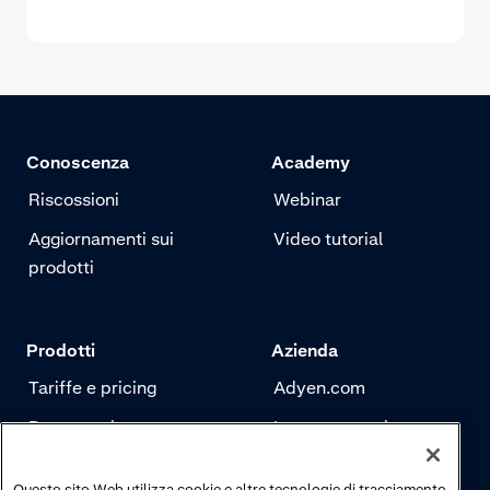
Conoscenza
Academy
Riscossioni
Webinar
Aggiornamenti sui
Video tutorial
prodotti
Prodotti
Azienda
Tariffe e pricing
Adyen.com
Pagamenti
La nostra storia
Risk management
Newsletter
Questo sito Web utilizza cookie e altre tecnologie di tracciamento