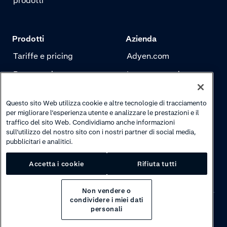
prodotti
Prodotti
Azienda
Tariffe e pricing
Adyen.com
Pagamenti
La nostra storia
Risk management
Newsletter
Questo sito Web utilizza cookie e altre tecnologie di tracciamento
Autenticazione
Carriere
per migliorare l’esperienza utente e analizzare le prestazioni e il
traffico del sito Web. Condividiamo anche informazioni
sull’utilizzo del nostro sito con i nostri partner di social media,
pubblicitari e analitici.
Accetta i cookie
Rifiuta tutti
Non vendere o
condividere i miei dati
personali
Privacy
·
Cookies
·
Disclaimer
·
© 2026 Adyen