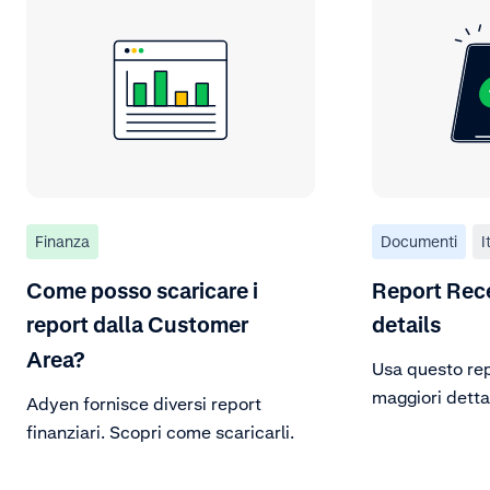
Finanza
Documenti
I
Come posso scaricare i
Report Rec
report dalla Customer
details
Area?
Usa questo rep
maggiori detta
Adyen fornisce diversi report
registrati nel 
finanziari. Scopri come scaricarli.
pagamenti.