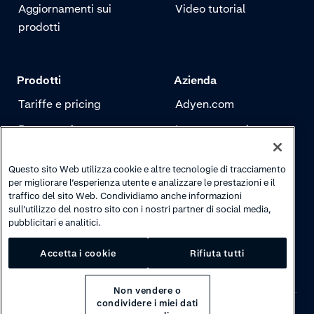
Aggiornamenti sui
Video tutorial
prodotti
Prodotti
Azienda
Tariffe e pricing
Adyen.com
Pagamenti
La nostra storia
Risk management
Newsletter
Questo sito Web utilizza cookie e altre tecnologie di tracciamento
Autenticazione
Carriere
per migliorare l’esperienza utente e analizzare le prestazioni e il
traffico del sito Web. Condividiamo anche informazioni
sull’utilizzo del nostro sito con i nostri partner di social media,
pubblicitari e analitici.
Accetta i cookie
Rifiuta tutti
Non vendere o
condividere i miei dati