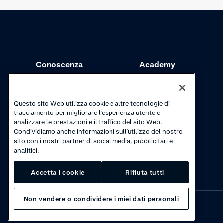
Conoscenza
Academy
Riscossioni
Webinar
Aggiornamenti sui
Video tutorial
Questo sito Web utilizza cookie e altre tecnologie di
prodotti
tracciamento per migliorare l’esperienza utente e
analizzare le prestazioni e il traffico del sito Web.
Condividiamo anche informazioni sull’utilizzo del nostro
sito con i nostri partner di social media, pubblicitari e
analitici.
Accetta i cookie
Rifiuta tutti
Non vendere o condividere i miei dati personali
Privacy
·
Cookies
·
Disclaimer
·
© 2026 Adyen