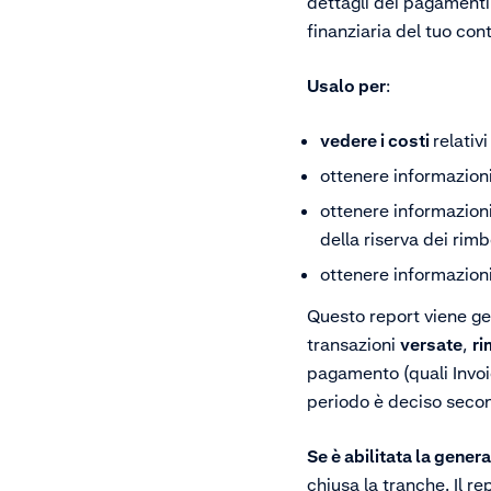
dettagli dei pagamenti 
finanziaria del tuo co
Usalo per
:
vedere i costi
relativ
ottenere informazion
ottenere informazioni
della riserva dei rimb
ottenere informazion
Questo report viene g
transazioni
versate
,
ri
pagamento (quali Invoi
periodo è deciso secon
Se è abilitata la gene
chiusa la tranche. Il r