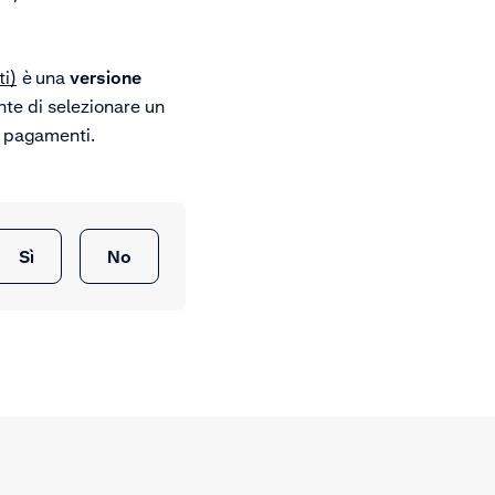
i)
è
una
versione
te di selezionare un
di pagamenti.
Sì
No