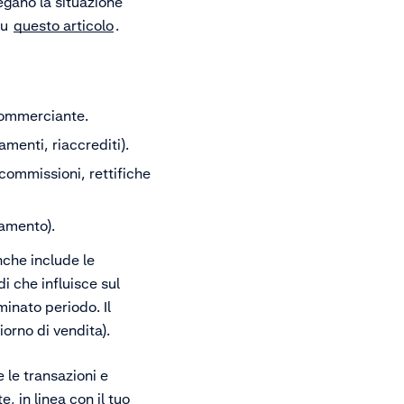
egano la situazione
su
questo articolo
.
 commerciante.
menti, riaccrediti).
 commissioni, rettifiche
gamento).
nche include le
 che influisce sul
inato periodo. Il
orno di vendita).
e le transazioni e
, in linea con il tuo