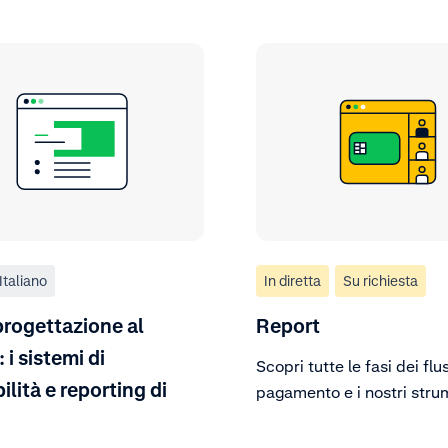
Italiano
In diretta
Su richiesta
progettazione al
Report
 i sistemi di
Scopri tutte le fasi dei flus
ilità e reporting di
pagamento e i nostri stru
reportistica in tempo real
n