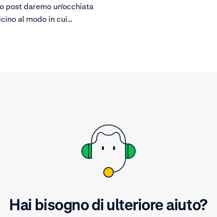
to post daremo un'occhiata
icino al modo in cui
mo decisioni riguardo al
sistema contabile e a come
sa di decisioni si è
entemente evoluta.
Hai bisogno di ulteriore aiuto?