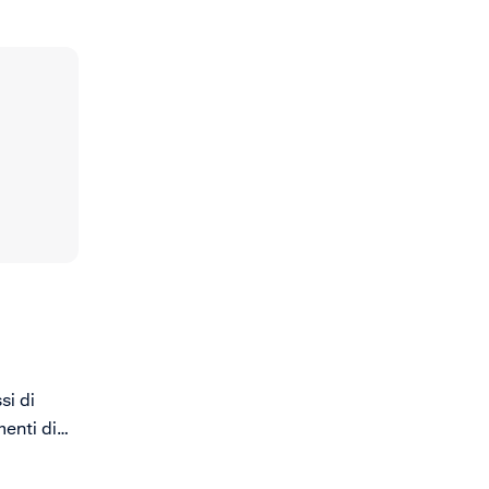
si di
menti di
e.