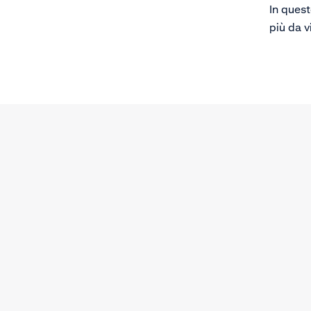
In ques
più da v
prendia
nostro 
tale pre
consegu