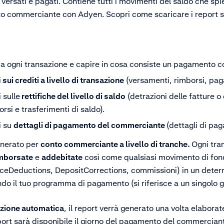
versati e pagati. Contiene tutti i movimenti del saldo che spi
nto commerciante con Adyen. Scopri come scaricare i report 
i a ogni transazione e capire in cosa consiste un pagamento
i
sui crediti a livello di transazione
(versamenti, rimborsi, paga
 sulle
rettifiche del livello di saldo
(detrazioni delle fatture o
orsi e trasferimenti di saldo).
i su
dettagli di pagamento del commerciante
(dettagli di pa
enerato per
conto commerciante a livello di tranche.
Ogni tra
mborsate
e
addebitate
così come qualsiasi movimento di fondi
ceDeductions, DepositCorrections, commissioni) in un determ
do il tuo programma di pagamento (si riferisce a un singolo gi
razione automatica
, il report verrà generato una volta elaborat
eport sarà disponibile il giorno del pagamento del commerciante