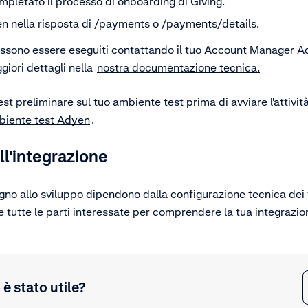
mpletato il processo di onboarding di Giving.
en nella risposta di /payments o /payments/details.
ssono essere eseguiti contattando il tuo Account Manager Ad
giori dettagli nella
nostra documentazione tecnica.
test preliminare sul tuo ambiente test prima di avviare l'attivi
biente test Adyen
.
ll'integrazione
pegno allo sviluppo dipendono dalla configurazione tecnica de
re tutte le parti interessate per comprendere la tua integrazi
è stato utile?