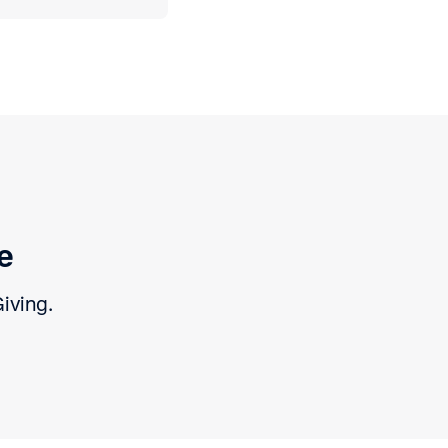
e
iving.