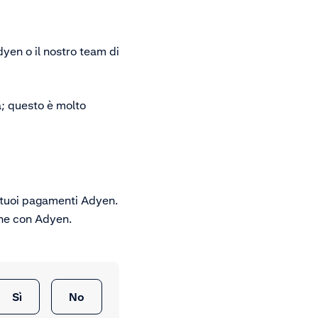
yen o il nostro team di
tà; questo è molto
i tuoi pagamenti Adyen.
one con Adyen.
Sì
No