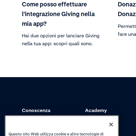
Come posso effettuare
Donazi
l’integrazione Giving nella
Donaz
mia app?
Permetti
fare un
Hai due opzioni per lanciare Giving
nella tua app: scopri quali sono.
Conoscenza
Academy
Riscossioni
Webinar
Aggiornamenti sui
Video tutorial
Questo sito Web utilizza cookie e altre tecnologie di