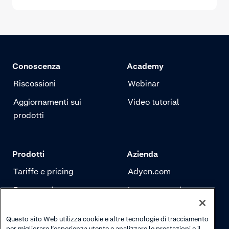
Conoscenza
Academy
Riscossioni
Webinar
Aggiornamenti sui
Video tutorial
prodotti
Prodotti
Azienda
Tariffe e pricing
Adyen.com
Pagamenti
La nostra storia
Risk management
Newsletter
Questo sito Web utilizza cookie e altre tecnologie di tracciamento
Autenticazione
Carriere
per migliorare l’esperienza utente e analizzare le prestazioni e il