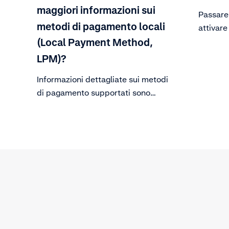
maggiori informazioni sui
Passare 
metodi di pagamento locali
attivar
aggiung
(Local Payment Method,
controll
LPM)?
Informazioni dettagliate sui metodi
di pagamento supportati sono
disponibili nella nostra pagina di
documentazione sui metodi di
pagamento. Per informazioni di
carattere generale sui principali
metodi di pagamento, visita il sito
adyen.com.