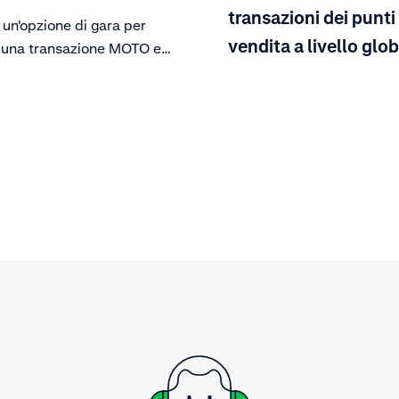
transazioni dei punti
un'opzione di gara per
vendita a livello glo
e una transazione MOTO e
ere facoltativamente un
o AVS.