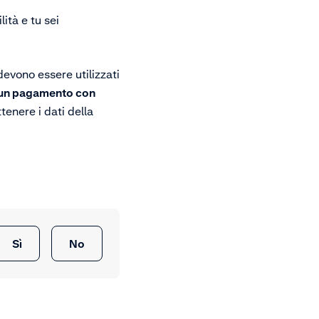
ità e tu sei
evono essere utilizzati
un pagamento con
tenere i dati della
Sì
No