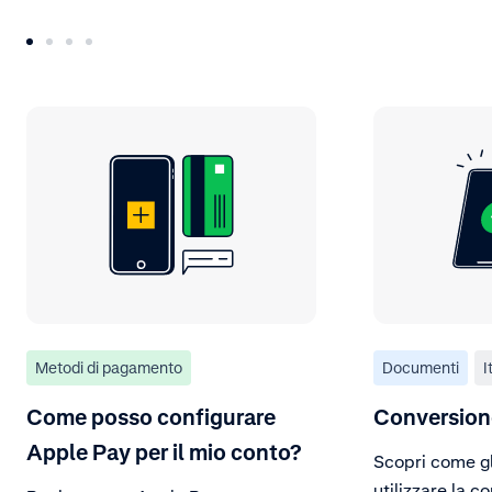
Metodi di pagamento
Documenti
I
Come posso configurare
Conversione
Apple Pay per il mio conto?
Scopri come gl
utilizzare la 