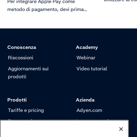
Per integrare Apple Pay come
di valuta per 
metodo di pagamento, devi prima
valuta.
configurare il tuo server per
comunicare in sicurezza con Apple
Pay.
Conoscenza
Academy
Riscossioni
Webinar
Aggiornamenti sui
Video tutorial
prodotti
Prodotti
Azienda
Tariffe e pricing
Adyen.com
Pagamenti
La nostra storia
Risk management
Newsletter