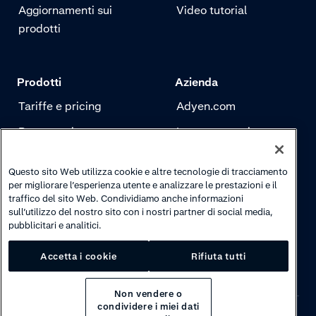
Aggiornamenti sui
Video tutorial
prodotti
Prodotti
Azienda
Tariffe e pricing
Adyen.com
Pagamenti
La nostra storia
Risk management
Newsletter
Questo sito Web utilizza cookie e altre tecnologie di tracciamento
Autenticazione
Carriere
per migliorare l’esperienza utente e analizzare le prestazioni e il
traffico del sito Web. Condividiamo anche informazioni
sull’utilizzo del nostro sito con i nostri partner di social media,
pubblicitari e analitici.
Accetta i cookie
Rifiuta tutti
Non vendere o
condividere i miei dati