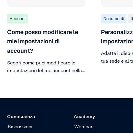
Account
Documenti
I
Come posso modificare le
Personalizz
mie impostazioni di
impostazion
account?
Adatta il displ
tua sede e al 
Scopri come puoi modificare le
aziendale.
impostazioni del tuo account nella
Customer Area.
Conoscenza
Academy
Riscossioni
Webinar