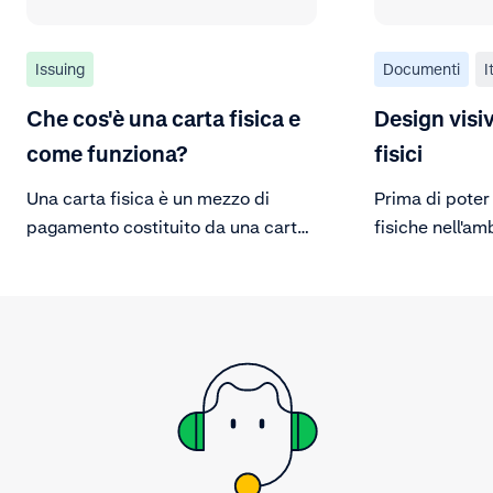
Issuing
Documenti
I
Che cos'è una carta fisica e
Design visiv
come funziona?
fisici
Una carta fisica è un mezzo di
Prima di poter
pagamento costituito da una carta
fisiche nell'am
di plastica fabbricata per
necessario dis
effettuare pagamenti. Il processo di
per la scheda 
creazione di una carta fisica
corrispondenza 
consiste nella produzione e nella
personalizzazione della carta.