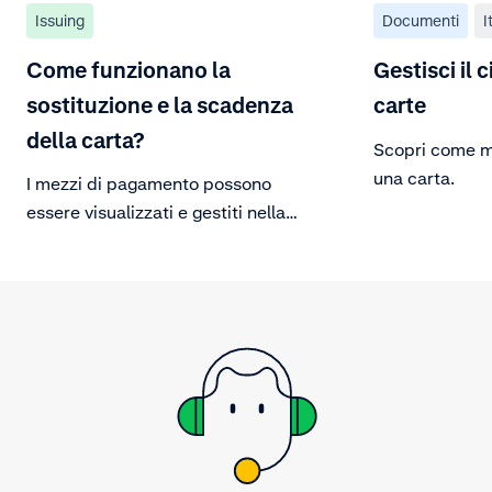
Issuing
Documenti
I
Come funzionano la
Gestisci il c
sostituzione e la scadenza
carte
della carta?
Scopri come mo
una carta.
I mezzi di pagamento possono
essere visualizzati e gestiti nella
Balance Platform accedendo alla
Customer Area.