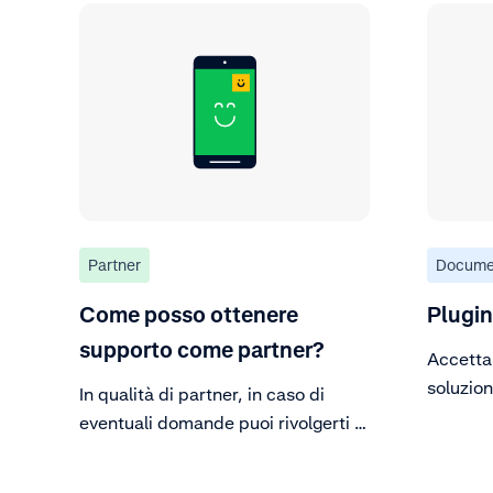
Partner
Docume
Come posso ottenere
Plugin
supporto come partner?
Accetta 
soluzion
In qualità di partner, in caso di
plugin.
eventuali domande puoi rivolgerti al
tuo partner manager o al supporto
inviando un’e-mail a