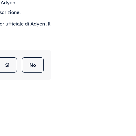
e Adyen.
scrizione.
er ufficiale di Adyen
. Il
Sì
No