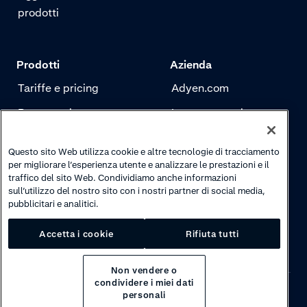
prodotti
Prodotti
Azienda
Tariffe e pricing
Adyen.com
Pagamenti
La nostra storia
Risk management
Newsletter
Questo sito Web utilizza cookie e altre tecnologie di tracciamento
Autenticazione
Carriere
per migliorare l’esperienza utente e analizzare le prestazioni e il
traffico del sito Web. Condividiamo anche informazioni
sull’utilizzo del nostro sito con i nostri partner di social media,
pubblicitari e analitici.
Accetta i cookie
Rifiuta tutti
Non vendere o
condividere i miei dati
personali
Privacy
·
Cookies
·
Disclaimer
·
© 2026 Adyen