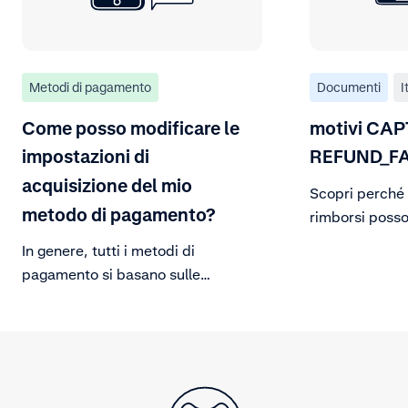
Metodi di pagamento
Documenti
I
Come posso modificare le
motivi CAP
impostazioni di
REFUND_FA
acquisizione del mio
Scopri perché l
metodo di pagamento?
rimborsi posso
fare per risolve
In genere, tutti i metodi di
pagamento si basano sulle
impostazioni di acquisizione che
possono essere controllate dalle
impostazioni del tuo conto
commerciante. Ulteriori
informazioni sono disponibili qui.