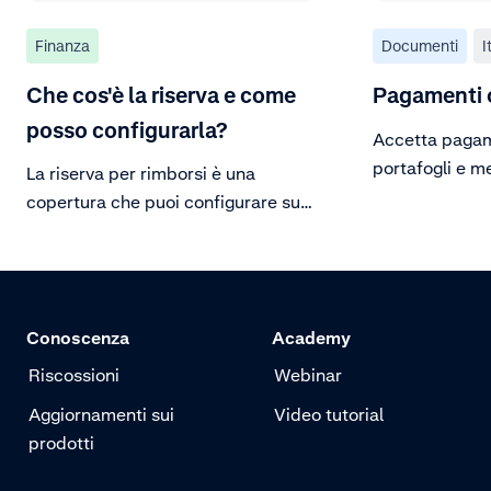
Finanza
Documenti
I
Che cos'è la riserva e come
Pagamenti 
posso configurarla?
Accetta pagam
portafogli e 
La riserva per rimborsi è una
locali sul tuo 
copertura che puoi configurare sul
app mobile.
tuo conto commerciante per
assicurarti di avere fondi sufficienti
per rimborsi, chargeback e altre
spese operative.
Conoscenza
Academy
Riscossioni
Webinar
Aggiornamenti sui
Video tutorial
prodotti