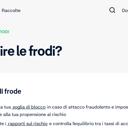
Raccolte
Do
FRODI
re le frodi?
 di frode
la tua
soglia di blocco
in caso di attacco fraudolento e imposta
 e alla tua propensione al rischio
e i
rapporti sul rischio
e controlla l'equilibrio tra i tassi di ac