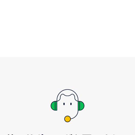
カード所有者の主張に同意
付けとなる書類をお持ちの
異議を唱えることができま
に、chargebackを承認
できます。