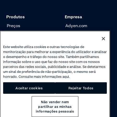
Produtos
Empresa
Preços
Adyen.com
Pagamentos
Nossa história
Gerenciamento de
Newsletter
Este website utiliza cookies e outras tecnologias de
risco
monitorização para melhorar a experiência do utilizador e analisar
Carreira
o desempenho e tráfego do nosso site. Também partilhamos
Autenticação
informação sobre o uso que faz do nosso site com os nossos
parceiros das redes sociais, publicidade e análise. Se detetarmos
um sinal de preferência de não-participação, o mesmo será
honrado. Consulte mais informações aqui.
Aceitar cookies
Rejeitar Todos
Não vender nem
partilhar as minhas
informações pessoais
Privacy
·
Cookies
·
Disclaimer
·
© 2026 Adyen