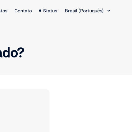
Alternador de idiomas
tos
Contato
Status
Brasil (Português)
ado?