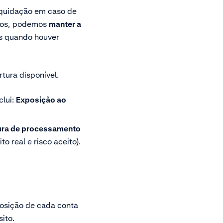
iquidação em caso de
rios, podemos
manter a
s quando houver
rtura disponível.
clui:
Exposição ao
ura de processamento
o real e risco aceito).
osição de cada conta
ito.