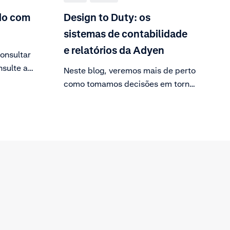
ldo com
Design to Duty: os
sistemas de contabilidade
e relatórios da Adyen
onsultar
nsulte a
Neste blog, veremos mais de perto
onta e
como tomamos decisões em torno
ante
de nosso sistema contábil e como
sa.
ele evoluiu como consequência.