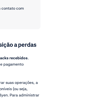
m contato com
sição a perdas
backs recebidos
.
 de pagamento
ar suas operações, a
íveis (ou seja,
dyen. Para administrar