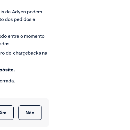
nais da Adyen podem
to dos pedidos e
íodo entre o momento
ados.
ero de
chargebacks na
pósito.
errada.
Sim
Não