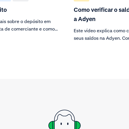
ito
Como verificar o sa
a Adyen
ais sobre o depósito em
ta de comerciante e como
Este vídeo explica como c
rá-lo.
seus saldos na Adyen. Co
guia de finanças da sua c
saiba tudo o que for relev
sobre os saldos da empre