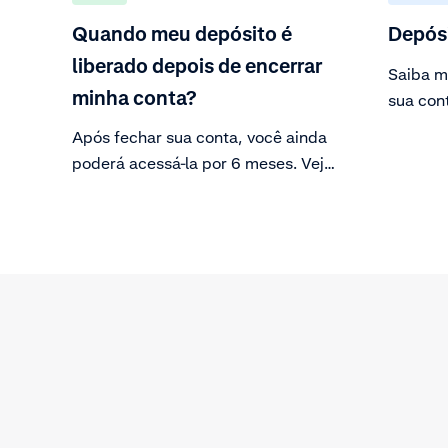
Quando meu depósito é
Depós
liberado depois de encerrar
Saiba m
minha conta?
sua con
administ
Após fechar sua conta, você ainda
poderá acessá-la por 6 meses. Veja
aqui o que você ainda pode fazer
durante esse período.