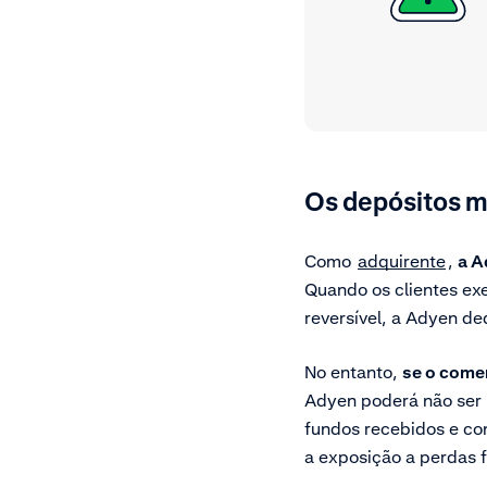
Os depósitos m
Como
adquirente
,
a A
Quando os clientes e
reversível, a Adyen d
No entanto,
se o come
Adyen poderá não ser 
fundos recebidos e co
a exposição a perdas 