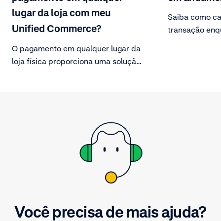
lugar da loja com meu
Saiba como ca
Unified Commerce?
transação enq
andamento.
O pagamento em qualquer lugar da
loja física proporciona uma solução
totalmente móvel para os
comerciantes. Oferecer checkouts
móveis na loja elimina a
dependência dos caixas fixos do
POS, reduzindo filas e evitando a
perda de vendas por filas longas.
Você precisa de mais ajuda?