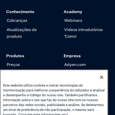
Conhecimento
Academy
Cobranças
Webinars
Atualizações de
Vídeos introdutórios
produto
'Como'
Produtos
Empresa
Preços
Adyen.com
Pagamentos
Nossa história
Gerenciamento de
Newsletter
Este website utiliza cookies e outras tecnologias de
risco
monitorização para melhorar a experiência do utilizador e analisar
Carreira
o desempenho e tráfego do nosso site. Também partilhamos
Autenticação
informação sobre o uso que faz do nosso site com os nossos
parceiros das redes sociais, publicidade e análise. Se detetarmos
um sinal de preferência de não-participação, o mesmo será
honrado. Consulte mais informações aqui.