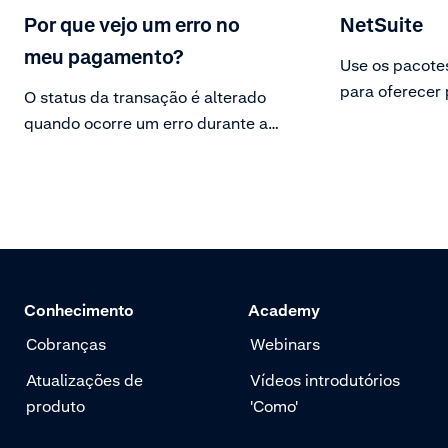
Por que vejo um erro no
NetSuite
meu pagamento?
Use os pacote
para oferecer
O status da transação é alterado
no aplicativo 
quando ocorre um erro durante a
comunicação com a instituição
financeira.
Conhecimento
Academy
Cobranças
Webinars
Atualizações de
Vídeos introdutórios
produto
'Como'