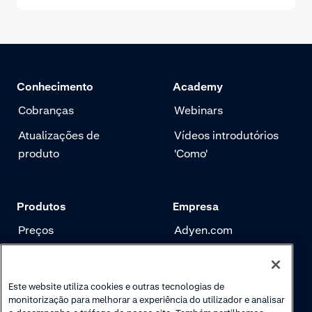
Conhecimento
Academy
Cobranças
Webinars
Atualizações de
Vídeos introdutórios
produto
'Como'
Produtos
Empresa
Preços
Adyen.com
Pagamentos
Nossa história
Gerenciamento de
Newsletter
Este website utiliza cookies e outras tecnologias de
risco
monitorização para melhorar a experiência do utilizador e analisar
Carreira