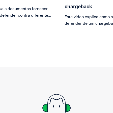
chargeback
uais documentos fornecer
 defender contra diferentes
Este vídeo explica como 
 disputas.
defender de um chargeba
discordar da reivindicaçã
titular do cartão e tiver a
documentação pertinente
poderá fazer uma contest
Outra alternativa é optar 
aceitar o chargeback.