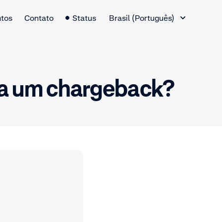
Alternador de idiomas
tos
Contato
Status
Brasil (Português)
ra um chargeback?