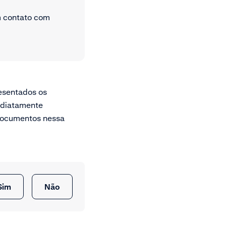
m contato com
resentados os
ediatamente
 documentos nessa
Sim
Não