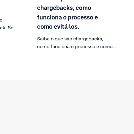
chargebacks, como
funciona o processo e
se
como evitá-los.
ck. Se
o do
Saiba o que são chargebacks,
como funciona o processo e como
, você
evitá-los.
ação.
por