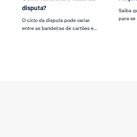
disputa?
Saiba q
para se
O ciclo da disputa pode variar
tipos de
entre as bandeiras de cartões e
métodos de pagamento, mas as
partes e o fluxo geral de disputa
permanecem válidos para a maioria
dos casos.