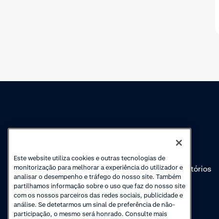
Conhecimento
Academy
Cobranças
Webinars
Este website utiliza cookies e outras tecnologias de
monitorização para melhorar a experiência do utilizador e
Atualizações de
Vídeos introdutórios
analisar o desempenho e tráfego do nosso site. Também
produto
'Como'
partilhamos informação sobre o uso que faz do nosso site
com os nossos parceiros das redes sociais, publicidade e
análise. Se detetarmos um sinal de preferência de não-
participação, o mesmo será honrado. Consulte mais