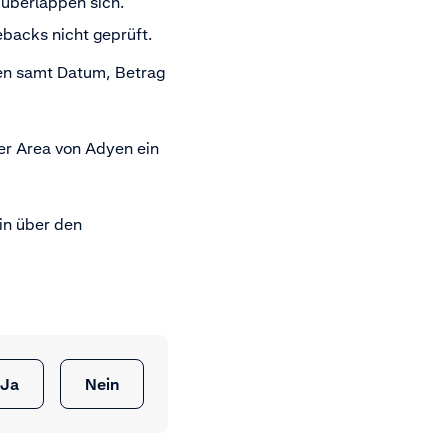
überlappen sich.
backs nicht geprüft.
gen samt Datum, Betrag
er Area von Adyen ein
in über den
Ja
Nein