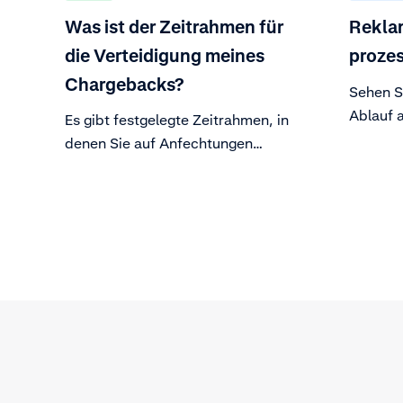
Was ist der Zeitrahmen für
Reklam
die Verteidigung meines
proze
Chargebacks?
Sehen S
Ablauf a
Es gibt festgelegte Zeitrahmen, in
Reklama
denen Sie auf Anfechtungen
reagieren müssen. Die
ausstellenden Banken unterliegen
auf dieselbe Weise Zeiträumen für
die Ausübung eines Chargebacks.