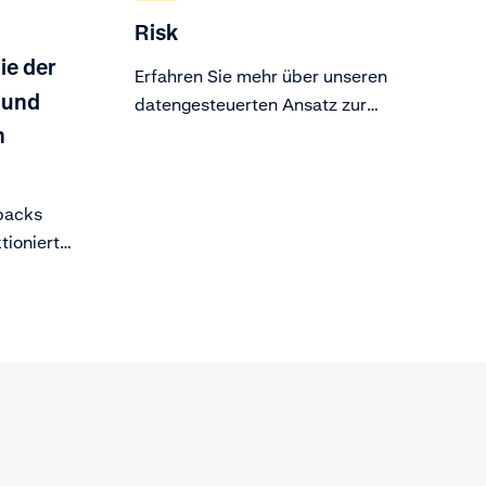
Risk
ie der
Erfahren Sie mehr über unseren
 und
datengesteuerten Ansatz zur
Erkennung und Blockierung von
n
Betrug.
backs
tioniert
 können.