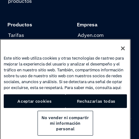
productos
Productos
Empresa
Tarifas
Adyen.com
Pagos
Nuestra historia
Gestión de riesgo
Newsletter
Este sitio web utiliza cookies y otras tecnologías de rastreo para
mejorar la experiencia del usuario y analizar el desempeño y el
Authentication
Trabaja con nosotros
tráfico en nuestro sitio web. También, compartimos información
sobre tu uso de nuestro sitio web con nuestros socios de redes
sociales, anuncios y análisis. Si se detectara una señal de optar
por excluirse, esta se respetará. Para saber más, consulta aquí:
Aceptar cookies
Rechazarlas todas
No vender ni compartir
mi información
personal
Privacy
·
Cookies
·
Disclaimer
·
© 2026 Adyen