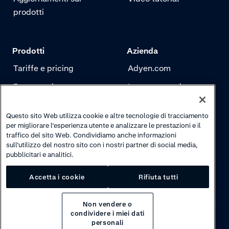
prodotti
Prodotti
Azienda
Tariffe e pricing
Adyen.com
Pagamenti
La nostra storia
Risk management
Newsletter
Questo sito Web utilizza cookie e altre tecnologie di tracciamento
Autenticazione
Carriere
per migliorare l’esperienza utente e analizzare le prestazioni e il
traffico del sito Web. Condividiamo anche informazioni
sull’utilizzo del nostro sito con i nostri partner di social media,
pubblicitari e analitici.
Accetta i cookie
Rifiuta tutti
Non vendere o
condividere i miei dati
personali
Privacy
·
Cookies
·
Disclaimer
·
© 2026 Adyen