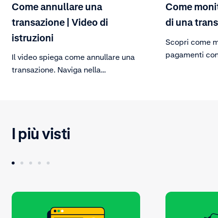
Come annullare una
Come monit
transazione | Video di
di una tran
istruzioni
Scopri come mo
pagamenti con
Il video spiega come annullare una
Dopo aver effe
transazione. Naviga nella
portale clienti
panoramica delle transazioni nella
passaggi e visu
Customer Area e annulla il
pagamento sel
pagamento inviando una richiesta
transazione sp
di annullamento.
I più visti