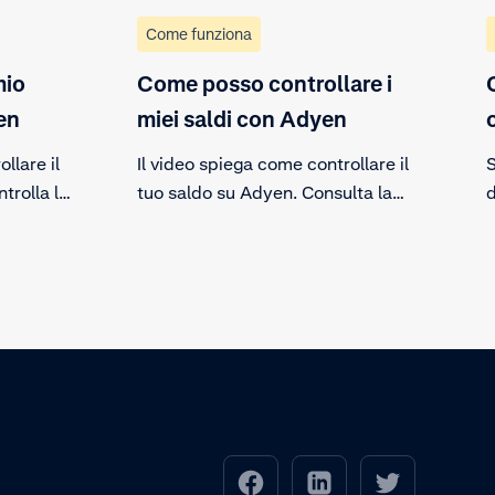
Come funziona
mio
Come posso controllare i
en
miei saldi con Adyen
llare il
Il video spiega come controllare il
S
trolla lo
tuo saldo su Adyen. Consulta la
d
rova una
scheda finanziaria del tuo conto e
mborsi,
scopri tutto quello che c'è da
sapere sui tuoi saldi, anche a livello
ortato al
aziendale.
lmente il