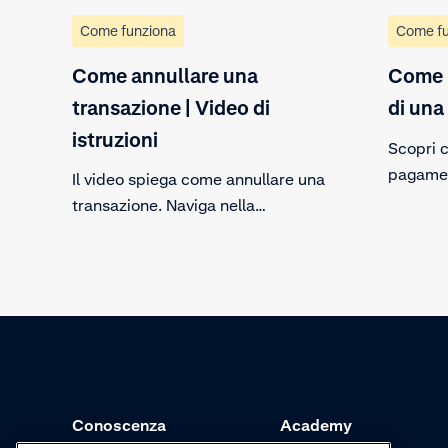
Come funziona
Come fu
Come annullare una
Come m
transazione | Video di
di una
istruzioni
Scopri 
pagamen
Il video spiega come annullare una
Dopo ave
transazione. Naviga nella
portale 
panoramica delle transazioni nella
passaggi
Customer Area e annulla il
pagamen
pagamento inviando una richiesta
transazi
di annullamento.
Conoscenza
Academy