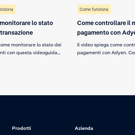
nziona
Come funziona
onitorare lo stato
Come controllare il 
 transazione
pagamento con Ady
come monitorare lo stato dei
Il video spiega come contro
ti con questa videoguida.
pagamenti con Adyen. Con
r effettuato l'accesso al
storico dei pagamenti e t
clienti, naviga attraverso i
panoramica su vendite, ri
 e visualizza le varie fasi di
costi delle transazioni e
to selezionando una
aggiustamenti che hanno p
one specifica.
loro importo. Scarica faci
report.
Prodotti
Azienda