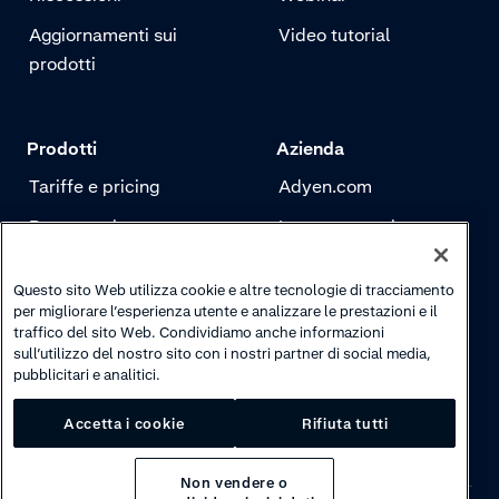
Aggiornamenti sui
Video tutorial
prodotti
Prodotti
Azienda
Tariffe e pricing
Adyen.com
Pagamenti
La nostra storia
Risk management
Newsletter
Questo sito Web utilizza cookie e altre tecnologie di tracciamento
Autenticazione
Carriere
per migliorare l’esperienza utente e analizzare le prestazioni e il
traffico del sito Web. Condividiamo anche informazioni
sull’utilizzo del nostro sito con i nostri partner di social media,
pubblicitari e analitici.
Accetta i cookie
Rifiuta tutti
Non vendere o