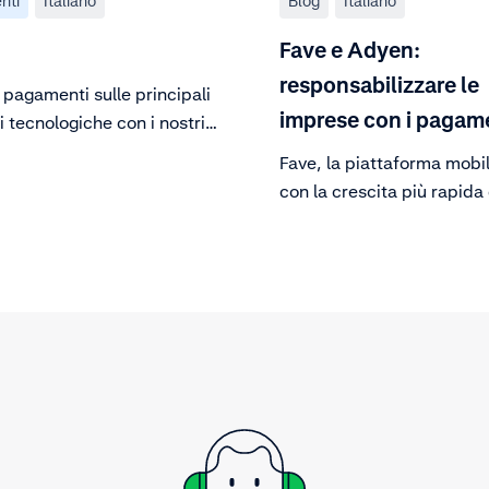
nti
Italiano
Blog
Italiano
Fave e Adyen:
responsabilizzare le
pagamenti sulle principali
imprese con i pagam
i tecnologiche con i nostri
Fave, la piattaforma mob
con la crescita più rapida
est asiatico, ci illustra la 
collaborazione con Adyen
consentire a 15.000 azien
regione di sfruttare ogni 
del marchio.