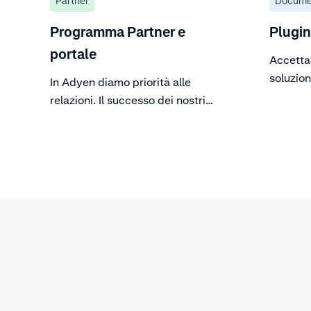
Partner
Docume
Programma Partner e
Plugin
portale
Accetta 
soluzion
In Adyen diamo priorità alle
plugin.
relazioni. Il successo dei nostri
clienti non dipende solo dalle
nostre soluzioni innovative, ma
anche dalle nostre partnership.