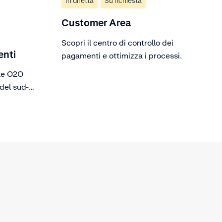
In diretta
Su richiesta
Customer Area
Scopri il centro di controllo dei
enti
pagamenti e ottimizza i processi.
ile O2O
 del sud-
sua
 per
de della
aspetto