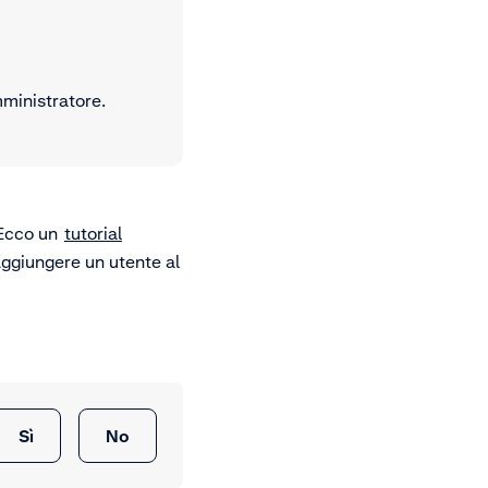
mministratore.
. Ecco un
tutorial
aggiungere un utente al
Sì
No