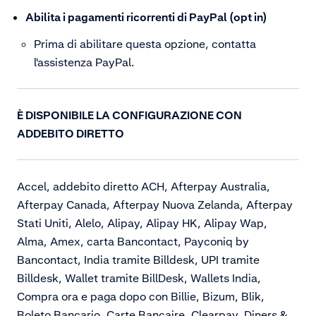
Abilita i pagamenti ricorrenti di PayPal (opt in)
Prima di abilitare questa opzione, contatta
l'assistenza PayPal.
È DISPONIBILE LA CONFIGURAZIONE CON
ADDEBITO DIRETTO
Accel, addebito diretto ACH, Afterpay Australia,
Afterpay Canada, Afterpay Nuova Zelanda, Afterpay
Stati Uniti, Alelo, Alipay, Alipay HK, Alipay Wap,
Alma, Amex, carta Bancontact, Payconiq by
Bancontact, India tramite Billdesk, UPI tramite
Billdesk, Wallet tramite BillDesk, Wallets India,
Compra ora e paga dopo con Billie, Bizum, Blik,
Boleto Bancario, Carte Bancaire, Clearpay, Diners &