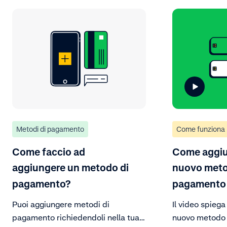
Metodi di pagamento
Come funziona
Come faccio ad
Come aggiu
aggiungere un metodo di
nuovo meto
pagamento?
pagamento
Puoi aggiungere metodi di
Il video spieg
pagamento richiedendoli nella tua
nuovo metodo 