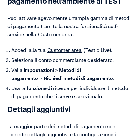
pagamento nell'ambiente di TEST
Puoi attivare agevolmente un'ampia gamma di metodi
di pagamento tramite la nostra funzionalità self-
service nella
Customer area
.
Accedi alla tua
Customer area
(Test o Live).
Seleziona il conto commerciante desiderato.
Vai a
Impostazioni > Metodi di
pagamento
>
Richiedi metodi di pagamento
.
Usa la
funzione di
ricerca per individuare il metodo
di pagamento che ti serve e selezionalo.
Dettagli aggiuntivi
La maggior parte dei metodi di pagamento non
richiede dettagli aggiuntivi e la configurazione è