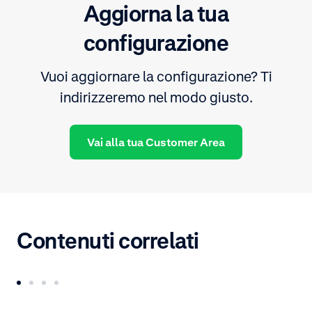
Aggiorna la tua
configurazione
Vuoi aggiornare la configurazione? Ti
indirizzeremo nel modo giusto.
Vai alla tua Customer Area
Contenuti correlati