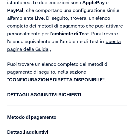
istantanea. Le due eccezioni sono
ApplePay
e
PayPal
, che comportano una configurazione simile
all'ambiente
Live
. Di seguito, troverai un elenco
completo dei metodi di pagamento che puoi attivare
personalmente per l'
ambiente di Test
. Puoi trovare
l'elenco equivalente per l'ambiente di Test in
questa
pagina della Guida
.
Puoi trovare un elenco completo dei metodi di
pagamento di seguito, nella sezione
"
CONFIGURAZIONE DIRETTA DISPONIBILE"
.
DETTAGLI AGGIUNTIVI RICHIESTI
Metodo di pagamento
Dettagli aggiuntivi