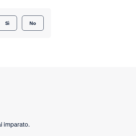
Sì
No
i imparato.