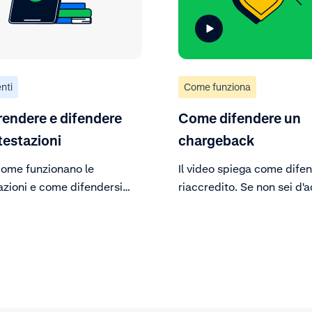
nti
Come funziona
endere e difendere
Come difendere un
testazioni
chargeback
come funzionano le
Il video spiega come dife
azioni e come difendersi
riaccredito. Se non sei d'
i esse.
con la richiesta del titolar
carta e disponi di una
documentazione di suppor
contestarla. In alternativa
scegliere di accettare il r