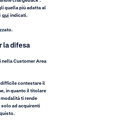
"handle chargeback".
i quella più adatta al
i
qui
indicati.
zzato.
 la difesa
ti nella Customer Area
ifficile contestare il
 in quanto il titolare
 modalità ti rende
 solo ad acquirenti
quisto.