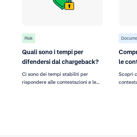
Risk
Docume
Quali sono i tempi per
Compr
difendersi dal chargeback?
le con
Ci sono dei tempi stabiliti per
Scopri 
rispondere alle contestazioni e le
contest
banche emittenti vengono limitate
contro d
allo stesso modo riguardo i periodi
di tempo per esercitare un
chargeback.