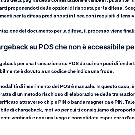
estra della pagina della contestazione è visibile il pulsante 
ti proponendoti delle opzioni di risposta per la difesa. Scegl
enti per la difesa predisposti in linea con i requisiti difensiv
ntazione del documento per la difesa, il processo viene finali
argeback su POS che non è accessibile per
rgeback per una transazione su POS da cui non puoi difender
ilmente è dovuto a un codice che indica una frode.
odalità di inserimento del POS è manuale. In questo caso, è d
atta di un metodo rischioso di elaborazione della transazione,
erificato attraverso chip e PIN o banda magnetica e PIN. Tale
le di chargeback, motivo per cui ti consigliamo di proporlo
ente verificati e con una lunga e consolidata esperienza d'ac