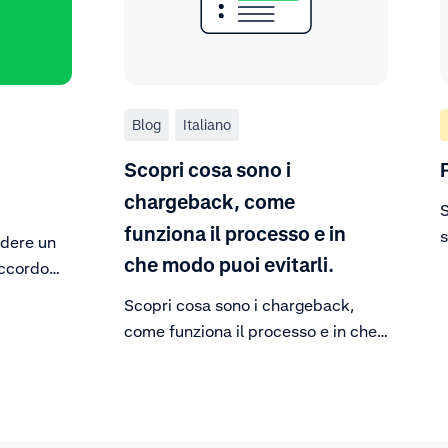
Blog
Italiano
Scopri cosa sono i
chargeback, come
S
funziona il processo e in
s
ndere un
f
che modo puoi evitarli.
accordo
e della
Scopri cosa sono i chargeback,
come funziona il processo e in che
to, puoi
modo puoi evitarli.
, puoi
iaccredito.