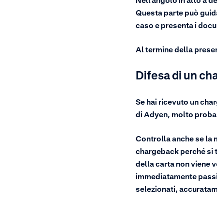
Nell'angolo in alto a d
Questa parte può guidar
caso e presenta i docum
Al termine della prese
Difesa di un ch
Se hai ricevuto un cha
di Adyen, molto probab
Controlla anche se la m
chargeback perché si tr
della carta non viene v
immediatamente passibi
selezionati, accuratam