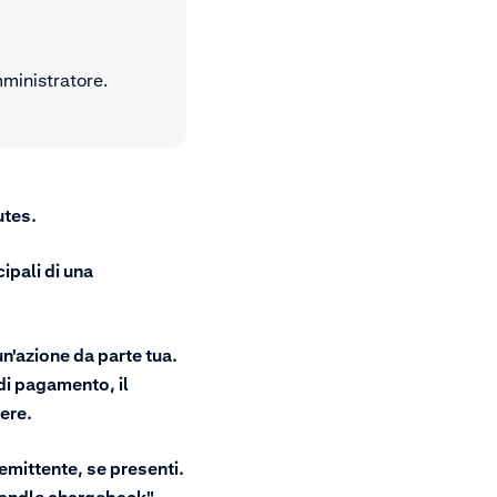
mministratore.
utes
.
ipali di una
n'azione da parte tua.
 di pagamento, il
ere.
'emittente, se presenti.