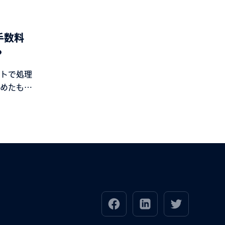
手数料
？
トで処理
めたもの
べての製
表示され