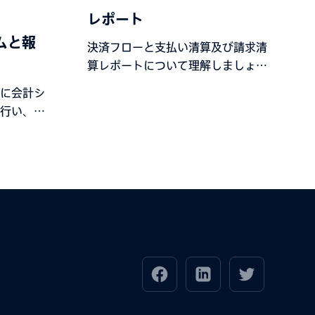
：
レポート
ムと報
決済フローと支払い清算及び請求清
算レポートについて理解しましょ
う。
に会計シ
行い、そ
きたかを