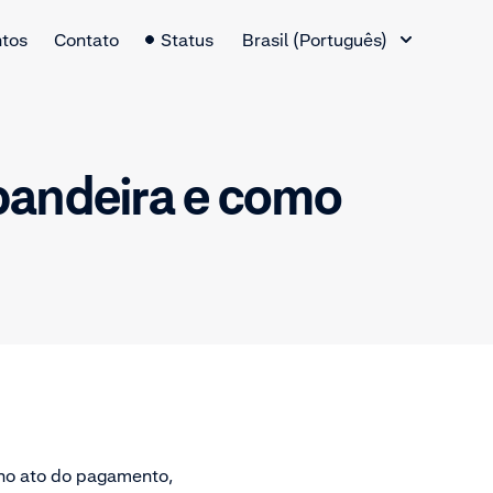
Alternador de idiomas
tos
Contato
Status
Brasil (Português)
 bandeira e como
 no ato do pagamento,