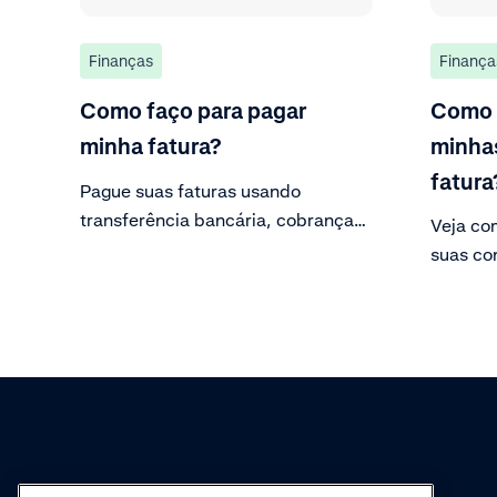
Finanças
Finança
Como faço para pagar
Como f
minha fatura?
minha
fatura
Pague suas faturas usando
transferência bancária, cobrança
Veja co
de liquidação ou débito.
suas co
Custome