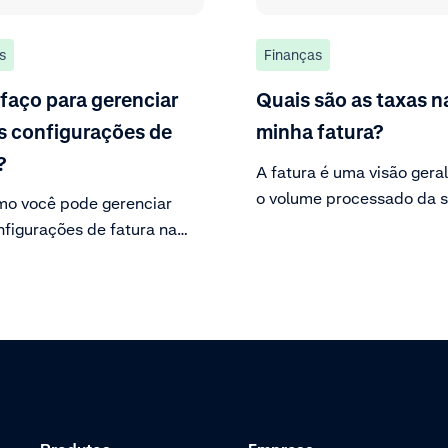
s
Finanças
aço para gerenciar
Quais são as taxas n
s configurações de
minha fatura?
?
A fatura é uma visão gera
o volume processado da s
mo você pode gerenciar
do mês anterior. Também
nfigurações de fatura na
todos os produtos e taxas
r Area.
correspondentes que são
cobradas.