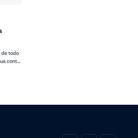
a
l de todo
ua conta
 mostra