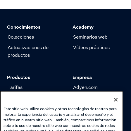
Conocimientos
Academy
Colecciones
Seminarios web
Actualizaciones de
Vídeos prácticos
productos
Productos
Empresa
Tarifas
Adyen.com
Pagos
Nuestra historia
Gestión de riesgo
Newsletter
Este sitio web utiliza cookies y otras tecnologías de rastreo para
mejorar la experiencia del usuario y analizar el desempeño y el
Authentication
Trabaja con nosotros
tráfico en nuestro sitio web. También, compartimos información
sobre tu uso de nuestro sitio web con nuestros socios de redes
sociales, anuncios y análisis. Si se detectara una señal de optar