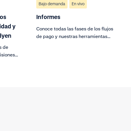
Bajo demanda
En vivo
los
Informes
idad y
Conoce todas las fases de los flujos
dyen
de pago y nuestras herramientas
de informes en tiempo real.
s de
isiones
ema de
ncia.