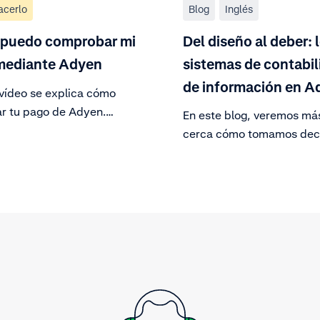
acerlo
Blog
Inglés
puedo comprobar mi
Del diseño al deber: 
mediante Adyen
sistemas de contabil
de información en A
 vídeo se explica cómo
ar tu pago de Adyen.
En este blog, veremos má
 tu historial de pagos para
cerca cómo tomamos dec
ripción general de las
en cuanto a nuestro sist
devoluciones, coste de las
contabilidad y cómo ha
iones y ajustes resultantes
evolucionado en consecue
orte de pago. Descarga
te el informe.