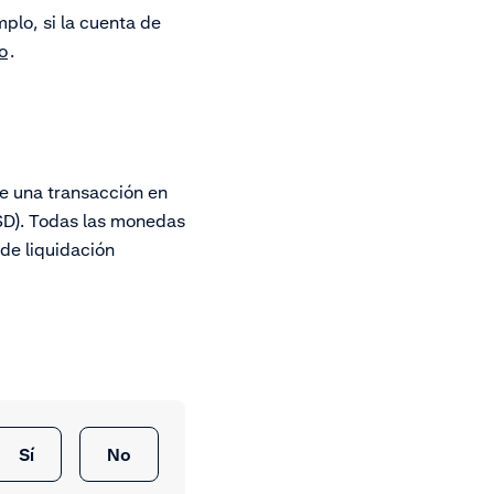
plo, si la cuenta de
o
.
ue una transacción en
SD). Todas las monedas
de liquidación
Sí
No