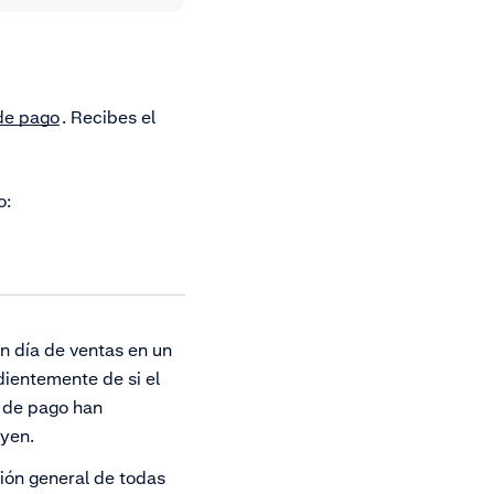
de pago
. Recibes el
o:
n día de ventas en un
dientemente de si el
 de pago han
dyen.
sión general de todas