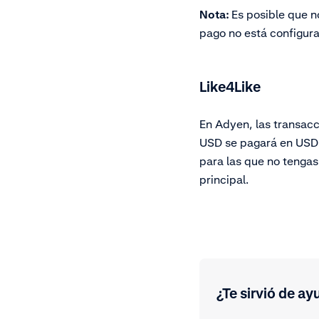
Nota:
Es posible que n
pago no está configur
Like4Like
En Adyen, las transacc
USD se pagará en USD 
para las que no tengas
principal.
¿Te sirvió de ay