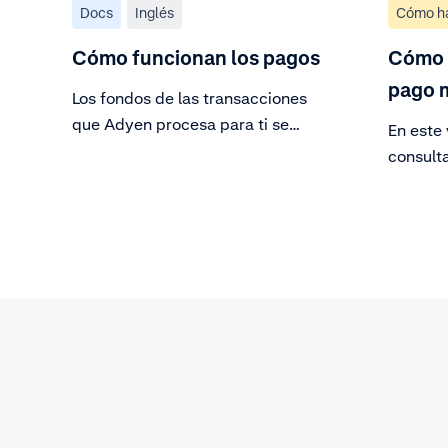
Docs
Inglés
Cómo h
Cómo funcionan los pagos
Cómo 
pago 
Los fondos de las transacciones
que Adyen procesa para ti se
En este
asignan a un lote de pago basado
consult
en tu modelo de pago.
Consulta
una desc
ventas, 
transacc
del imp
fácilmen