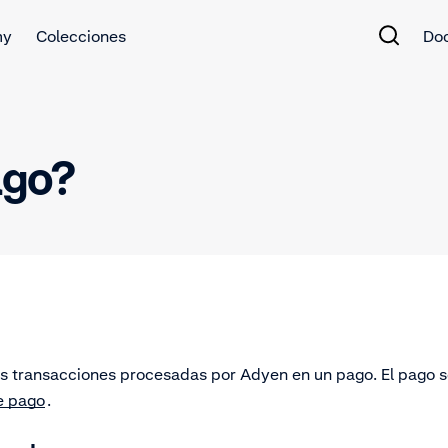
my
Colecciones
Do
ago?
las transacciones procesadas por Adyen en un pago.
El pago s
e pago
.