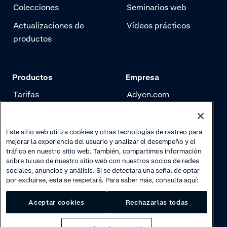
Colecciones
Seminarios web
Actualizaciones de
Vídeos prácticos
productos
Productos
Empresa
Tarifas
Adyen.com
Pagos
Nuestra historia
Gestión de riesgo
Newsletter
Este sitio web utiliza cookies y otras tecnologías de rastreo para
mejorar la experiencia del usuario y analizar el desempeño y el
Authentication
Trabaja con nosotros
tráfico en nuestro sitio web. También, compartimos información
sobre tu uso de nuestro sitio web con nuestros socios de redes
sociales, anuncios y análisis. Si se detectara una señal de optar
por excluirse, esta se respetará. Para saber más, consulta aquí:
Aceptar cookies
Rechazarlas todas