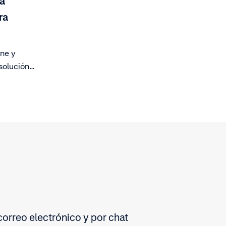
la
ra
ne y
 solución
en para
orreo electrónico y por chat