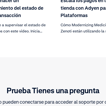
hacer un
Escala los pagos en 
iento del estado de
tienda con Adyen pa
ansacción
Plataformas
 a supervisar el estado de
Cómo Modernizing Medici
s con este vídeo. Inicia
Zenoti están utilizando la
n el portal del cliente,
de punto de venta de Ady
ate por los diferentes pasos
hacer crecer su negocio.
ciona una transacción
 para visualizar las etapas
o.
Prueba Tienes una pregunta
 pueden conectarse para acceder al soporte por c