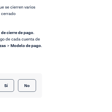
ue se cierren varios
e cerrado
de cierre de pago
.
ago de cada cuenta de
zas
>
Modelo de pago
.
Sí
No