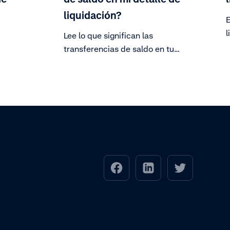
liquidación?
E
l
Lee lo que significan las
d
transferencias de saldo en tu
q
Informe detallado de la liquidación.
n