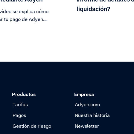
liquidación?
 vídeo se explica cómo
ar tu pago de Adyen.
 tu historial de pagos para
ripción general de las
devoluciones, coste de las
iones y ajustes resultantes
orte de pago. Descarga
te el informe.
Productos
Empresa
Tarifas
Adyen.com
Pagos
Nuestra historia
Gestión de riesgo
Newsletter