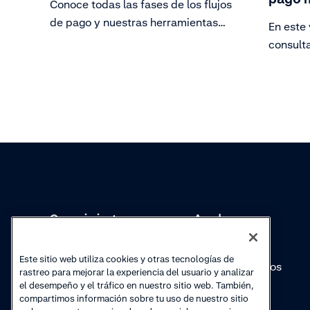
Conoce todas las fases de los flujos
de pago y nuestras herramientas
En este
de informes en tiempo real.
consult
Consulta
una desc
ventas, 
transacc
del imp
fácilmen
Conocimientos
Academy
Colecciones
Webinars
Este sitio web utiliza cookies y otras tecnologías de
Actualizaciones de
Vídeos prácticos
rastreo para mejorar la experiencia del usuario y analizar
productos
el desempeño y el tráfico en nuestro sitio web. También,
compartimos información sobre tu uso de nuestro sitio