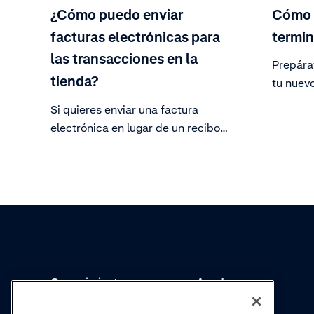
¿Cómo puedo enviar
Cómo 
facturas electrónicas para
termin
las transacciones en la
Prepára
tienda?
tu nuevo
Si quieres enviar una factura
electrónica en lugar de un recibo
impreso, puedes seguir los pasos
técnicos en nuestros Adyen Docs.
Conocimientos
Academy
Colecciones
Webinars