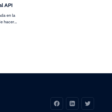
l API
da en la
de hacer
o se
gurar y
emas
avés de tu