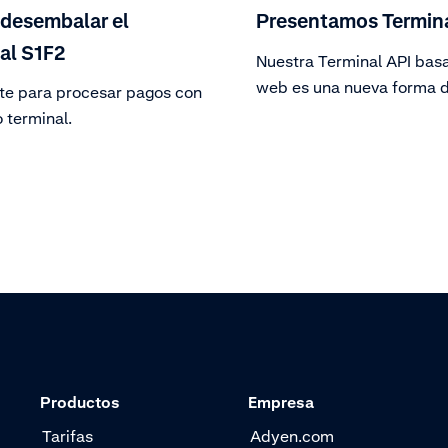
desembalar el
Presentamos Termina
al S1F2
Nuestra Terminal API basa
web es una nueva forma 
te para procesar pagos con
que tus terminales de pag
 terminal.
integren. Es fácil de confi
puede utilizarse con sist
basados en la nube o a tr
red local.
Productos
Empresa
Tarifas
Adyen.com