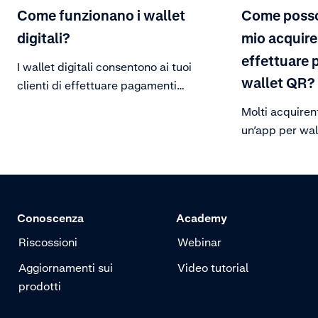
Come funzionano i wallet
Come posso
digitali?
mio acquire
effettuare
I wallet digitali consentono ai tuoi
wallet QR?
clienti di effettuare pagamenti
senza contatto e pagamenti online
Molti acquirent
utilizzando il loro cellulare.
un’app per wal
loro telefono.
configurarla.
Conoscenza
Academy
Riscossioni
Webinar
Aggiornamenti sui
Video tutorial
prodotti