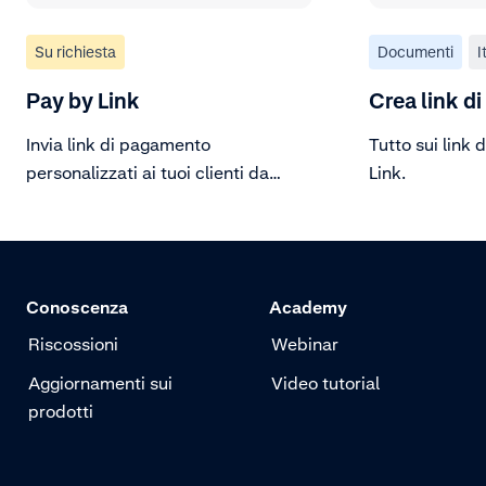
Su richiesta
Documenti
I
Pay by Link
Crea link d
Invia link di pagamento
Tutto sui link
personalizzati ai tuoi clienti da
Link.
qualsiasi luogo e in qualsiasi
momento.
Conoscenza
Academy
Riscossioni
Webinar
Aggiornamenti sui
Video tutorial
prodotti