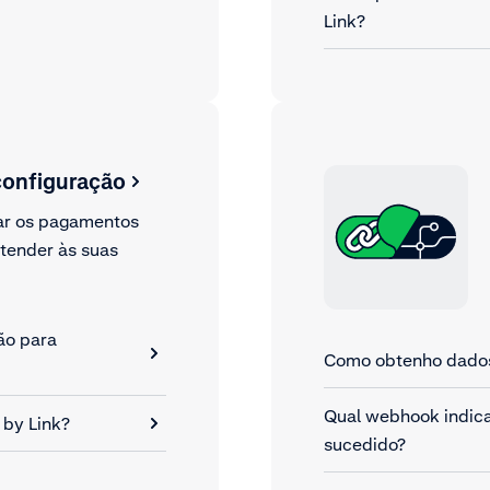
Link?
configuração
ar os pagamentos
atender às suas
ão para
Como obtenho dados 
Qual webhook indic
 by Link?
sucedido?